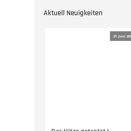
Aktuell Neuigkeiten
21. Juni 20
Der Hitze getrotzt !