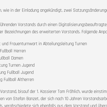
, wie in der Einladung angekündigt, zwei Satzungsänderung
ührenden Vorstands durch einen Digitalisierungsbeauftragt
er Bezeichnungen des erweiterten Vorstands. Folgende An
und Frauenturnwart in Abteilungsleitung Turnen
 Fußball Herren
Fußball Damen
itung Turnen Jugend
tung Fußball Jugend
g Fußball Altherren
rstand, bisauf der 1. Kassierer Tom Fröhlich, wurde einstim
den von Stefan Banzet, der sich nach 10 Jahren Vorstandsar
ds, verabschiedete sich ebenfalls aus dem Vorstand und überg