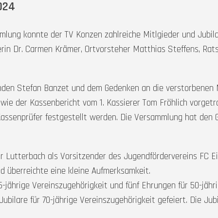
024
mlung konnte der TV Konzen zahlreiche Mitlgieder und Jubil
in Dr. Carmen Krämer, Ortvorsteher Matthias Steffens, Rats
nden Stefan Banzet und dem Gedenken an die verstorbenen M
owie der Kassenbericht vom 1. Kassierer Tom Fröhlich vorgetr
assenprüfer festgestellt werden. Die Versammlung hat den 
 Lutterbach als Vorsitzender des Jugendfördervereins FC Eif
d überreichte eine kleine Aufmerksamkeit.
-jährige Vereinszugehörigkeit und fünf Ehrungen für 50-jäh
bilare für 70-jährige Vereinszugehörigkeit gefeiert. Die Ju