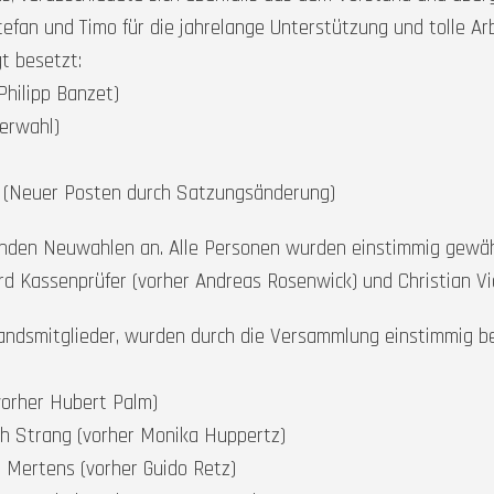
efan und Timo für die jahrelange Unterstützung und tolle Ar
t besetzt:
Philipp Banzet)
derwahl)
ll (Neuer Posten durch Satzungsänderung)
den Neuwahlen an. Alle Personen wurden einstimmig gewählt
ird Kassenprüfer (vorher Andreas Rosenwick) und Christian V
ndsmitglieder, wurden durch die Versammlung einstimmig bes
vorher Hubert Palm)
h Strang (vorher Monika Huppertz)
l Mertens (vorher Guido Retz)