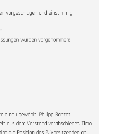
en vorgeschlagen und einstimmig
en
passungen wurden vorgenommen:
mig neu gewählt. Philipp Banzet
beit aus dem Vorstand verabschiedet. Timo
ibt die Position des 2. Vorsitzenden an