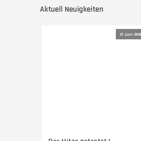
Aktuell Neuigkeiten
21. Juni 202
Der Hitze getrotzt !