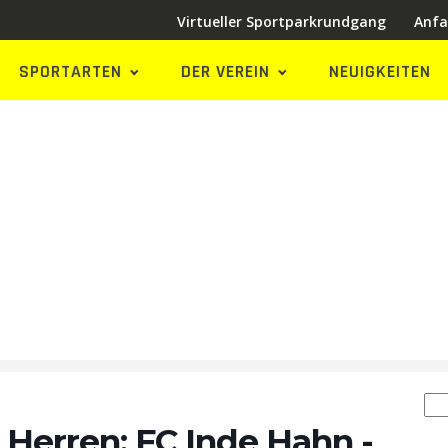
Virtueller Sportparkrundgang
Anfa
SPORTARTEN
DER VEREIN
NEUIGKEITEN
kalender
Su
na
 Herren: FC Inde Hahn -