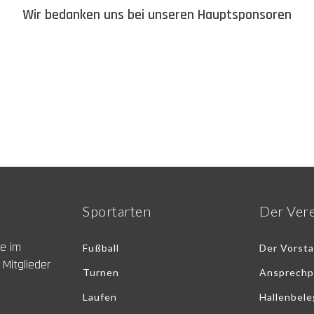
Wir bedanken uns bei unseren Hauptsponsoren
Sportarten
Der Ver
ne im
Fußball
Der Vorst
 Mitglieder
Turnen
Ansprechp
Laufen
Hallenbel