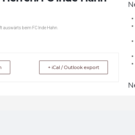
N
ft auswärts beim FC Inde Hahn.
n
+ iCal / Outlook export
N