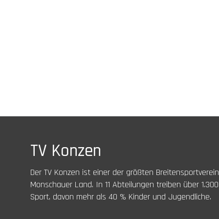
TV Konzen
Der TV Konzen ist einer der größten Breitensportverei
Monschauer Land. In 11 Abteilungen treiben über 1.300
Sport, davon mehr als 40 % Kinder und Jugendliche.