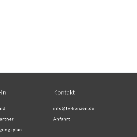
ein
Kontakt
and
info@tv-konzen.de
artner
Anfahrt
egungsplan