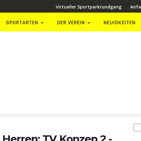
Virtueller Sportparkrundgang
Anfa
SPORTARTEN
DER VEREIN
NEUIGKEITEN
kalender
Su
na
 Herren: TV Konzen 2 -