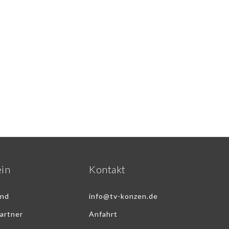
ein
Kontakt
and
info@tv-konzen.de
artner
Anfahrt