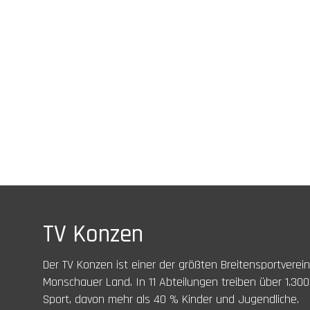
TV Konzen
Der TV Konzen ist einer der größten Breitensportverei
Monschauer Land. In 11 Abteilungen treiben über 1.300
Sport, davon mehr als 40 % Kinder und Jugendliche.